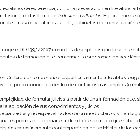
pecialistas de excelencia, con una preparación en literatura, art
profesional de las llamadas
Industrias Culturales
. Especialmente 
oriales, museos y galerías de arte, gabinetes de comunicación e in
coge el RD 1393/2007 como los descriptores que figuran en el 
 módulos de formación que conforman la programación académic
 en Cultura contemporánea, es particularmente tutelable y exigi
evos o poco conocidos dentro de contextos más amplios (o multi
omplejidad de formular juicios a partir de una información que, s
 la aplicación de sus conocimientos y juicios.
ecializados y no especializados de un modo claro y sin ambig
e que les permitan continuar estudiando de un modo que habrá 
objeto específicamente contemporáneo de un Máster de las cara