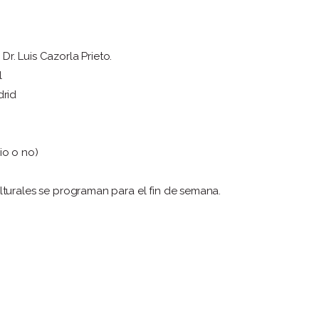
Dr. Luis Cazorla Prieto.
l
drid
io o no)
ulturales se programan para el fin de semana.