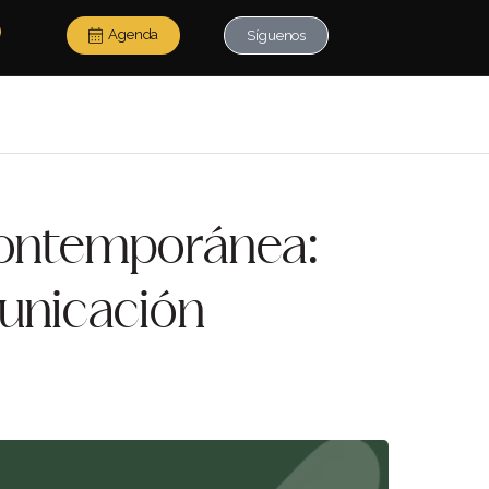
Agenda
Síguenos
 Contemporánea:
municación