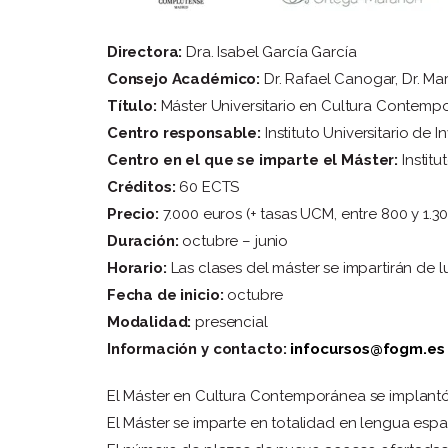
Directora:
Dra. Isabel García García
Consejo Académico:
Dr. Rafael Canogar, Dr. Mar
Título:
Máster Universitario en Cultura Contemporá
Centro responsable:
Instituto Universitario d
Centro en el que se imparte el Máster:
Institu
Créditos:
60 ECTS
Precio:
7.000 euros (+ tasas UCM, entre 800 y 1.3
Duración:
octubre – junio
Horario:
Las clases del máster se impartirán de l
Fecha de inicio:
octubre
Modalidad:
presencial
Información y contacto:
infocursos@fogm.es
El Máster en Cultura Contemporánea se implantó d
El Máster se imparte en totalidad en lengua espa