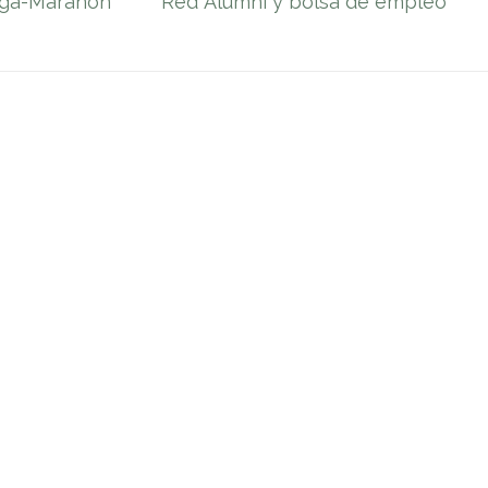
tega-Marañón
Red Alumni y bolsa de empleo