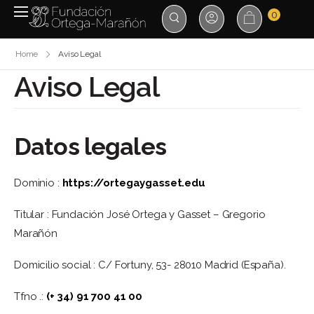
0
Home
Aviso Legal
Aviso Legal
Datos legales
Dominio :
https://ortegaygasset.edu
Titular : Fundación José Ortega y Gasset – Gregorio
Marañón
Domicilio social : C/ Fortuny, 53- 28010 Madrid (España).
Tfno .:
(+ 34) 91 700 41 00