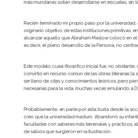
más mundanas solían desarrollarse en escuelas, sin t
Recién terminado mi propio paso por la universidad, 
originario objetivo de estas instituciones primitivas
alcanzar aquello que Abraham Maslow colocó en el v
es decir, el pleno desarrollo de la Persona, no centr
Este modelo cuasi-filosófico inicial fue, no obstante,
convirtió en recurso común de las obras literarias la 
ser lleno de citas y conocimientos teóricos, pero p
necesarias para la vida, muchas veces emulando a Di
Probablemente, en parte por esta burla desde la socied
creo que la universidad maduró. Abandonó su infantil
facultades con saberes más terrenales y prácticos, alim
de sabios que surgieron en la Ilustración.