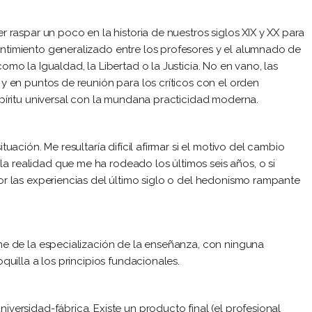
r raspar un poco en la historia de nuestros siglos XIX y XX para
ntimiento generalizado entre los profesores y el alumnado de
omo la Igualdad, la Libertad o la Justicia. No en vano, las
 y en puntos de reunión para los críticos con el orden
spíritu universal con la mundana practicidad moderna.
uación. Me resultaría difícil afirmar si el motivo del cambio
 realidad que me ha rodeado los últimos seis años, o si
or las experiencias del último siglo o del hedonismo rampante
ome de la especialización de la enseñanza, con ninguna
quilla a los principios fundacionales.
versidad-fábrica. Existe un producto final (el profesional