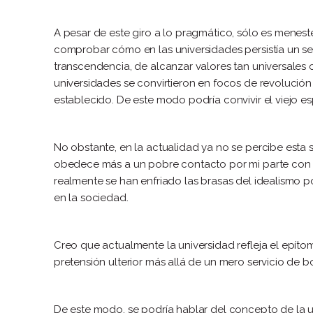
A pesar de este giro a lo pragmático, sólo es meneste
comprobar cómo en las universidades persistía un se
transcendencia, de alcanzar valores tan universales c
universidades se convirtieron en focos de revolución
establecido. De este modo podría convivir el viejo e
No obstante, en la actualidad ya no se percibe esta sit
obedece más a un pobre contacto por mi parte con la
realmente se han enfriado las brasas del idealismo p
en la sociedad.
Creo que actualmente la universidad refleja el epít
pretensión ulterior más allá de un mero servicio de bo
De este modo, se podría hablar del concepto de la uni