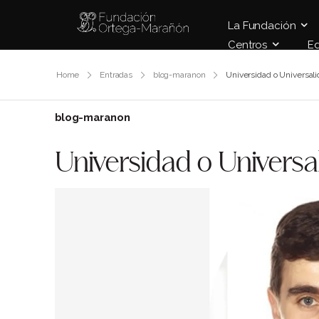
La Fundación
Centros
E
Home
Entradas
blog-maranon
Universidad o Universal
blog-maranon
Universidad o Universa