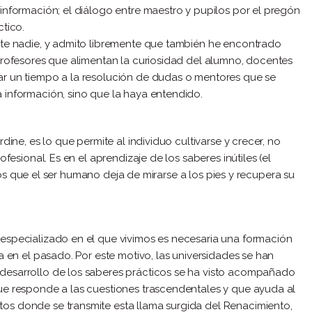
información; el diálogo entre maestro y pupilos por el pregón
ctico.
nte nadie, y admito libremente que también he encontrado
profesores que alimentan la curiosidad del alumno, docentes
ar un tiempo a la resolución de dudas o mentores que se
 información, sino que la haya entendido.
dine, es lo que permite al individuo cultivarse y crecer, no
fesional. Es en el aprendizaje de los saberes inútiles (el
n los que el ser humano deja de mirarse a los pies y recupera su
especializado en el que vivimos es necesaria una formación
a en el pasado. Por este motivo, las universidades se han
desarrollo de los saberes prácticos se ha visto acompañado
ue responde a las cuestiones trascendentales y que ayuda al
os donde se transmite esta llama surgida del Renacimiento,