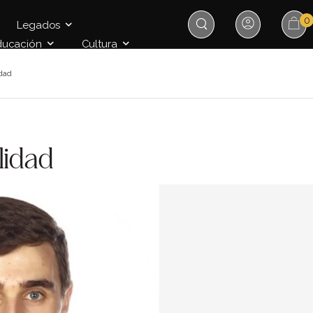
0
Legados
ducación
Cultura
idad
lidad