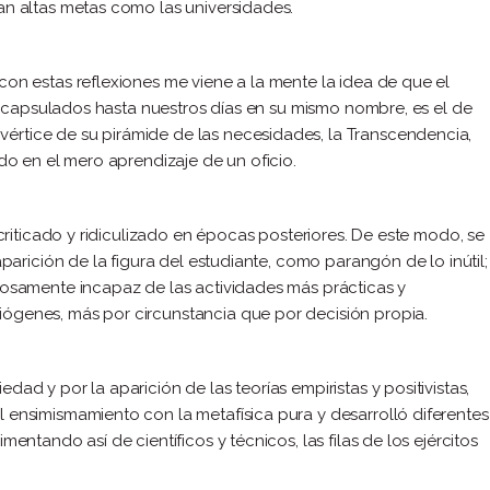
an altas metas como las universidades.
con estas reflexiones me viene a la mente la idea de que el
, encapsulados hasta nuestros días en su mismo nombre, es el de
értice de su pirámide de las necesidades, la Transcendencia,
ado en el mero aprendizaje de un oficio.
 criticado y ridiculizado en épocas posteriores. De este modo, se
aparición de la figura del estudiante, como parangón de lo inútil;
enosamente incapaz de las actividades más prácticas y
ógenes, más por circunstancia que por decisión propia.
ad y por la aparición de las teorías empiristas y positivistas,
 ensimismamiento con la metafísica pura y desarrolló diferentes
entando así de científicos y técnicos, las filas de los ejércitos