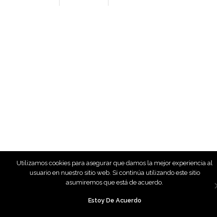
Aviso Legal
Política de privacidad
Política de Compras y Devolución
Utilizamos cookies para asegurar que damos la mejor experiencia al
usuario en nuestro sitio web. Si continúa utilizando este sitio
asumiremos que está de acuerdo.
Estoy De Acuerdo