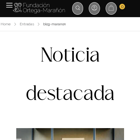
0
Home
Entradas
blog-maranon
Noticia
destacada