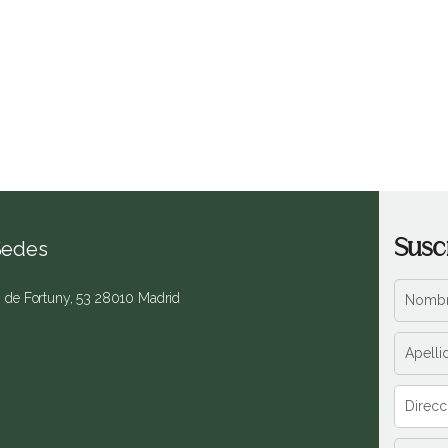
Susc
Sedes
. de Fortuny, 53 28010 Madrid