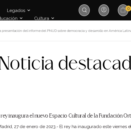
0
Legados
ducación
Cultura
 presentación del informe del PNUD sobre democracia y desarrollo en América Latina
Noticia destaca
l rey inaugura el nuevo Espacio Cultural de la Fundación 
drid, 27 de enero de 2023.- El rey ha inaugurado este viernes 