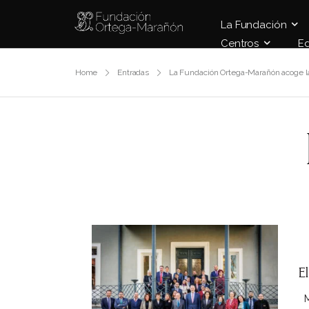
La Fundación
Centros
E
Home
Entradas
La Fundación Ortega-Marañón acoge la
E
Ma