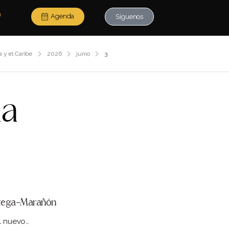
Agenda
Síguenos
 y el Caribe
2026
junio
3
da
Ortega-Marañón
el nuevo…