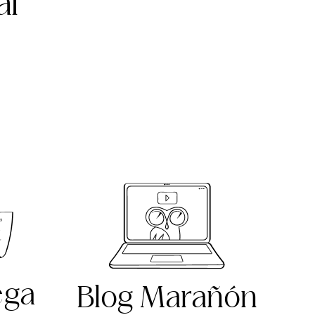
al
ega
Blog Marañón