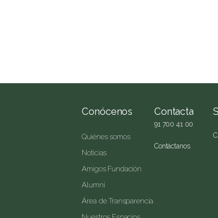
Conócenos
Contacta
91 700 41 00
C
Quiénes somos
Contáctanos
Noticias
Amigos Fundación
Alumni
Área de Transparencia
Nuestros Espacios