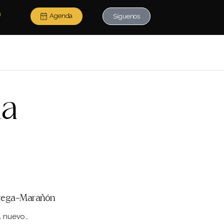
Agenda
Síguenos
da
Ortega-Marañón
el nuevo…