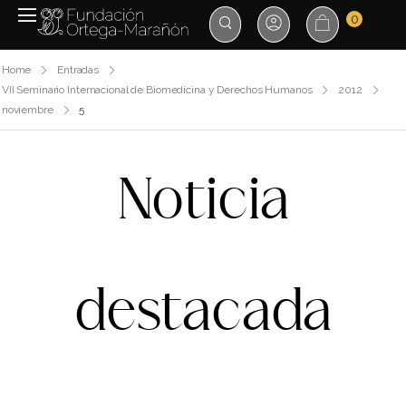
0
Home
Entradas
VII Seminario Internacional de Biomedicina y Derechos Humanos
2012
noviembre
5
Noticia
destacada