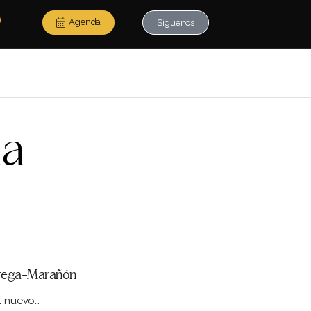
Agenda
Síguenos
da
Ortega-Marañón
el nuevo…