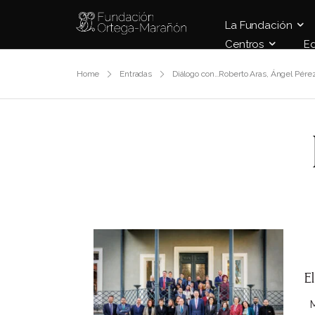
La Fundación
Centros
E
Home
Entradas
Diálogo con…Roberto Aras, Ángel Pére
E
Ma