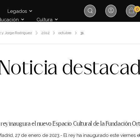
0
Legados
ducación
Cultura
z y Jorge Rodríguez
2012
octubre
31
Noticia destaca
l rey inaugura el nuevo Espacio Cultural de la Fundación 
drid, 27 de enero de 2023.- El rey ha inaugurado este viernes 