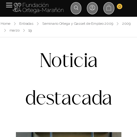
0
Home
Entradas
Seminario Ortega y Gasset de Empleo 2009
2009
marzo
13
Noticia
destacada