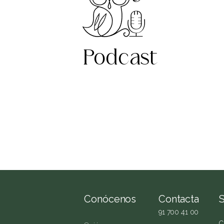
Podcast
Conócenos
Contacta
91 700 41 00
C