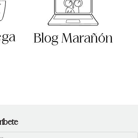
ega
Blog Marañón
ríbete