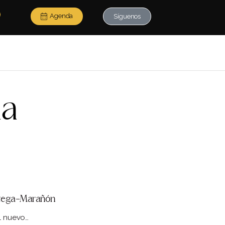
Agenda
Síguenos
da
Ortega-Marañón
el nuevo…