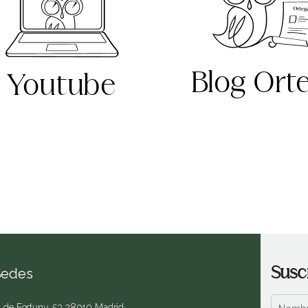
Blog Ort
Youtube
Susc
Sedes
. de Fortuny, 53 28010 Madrid