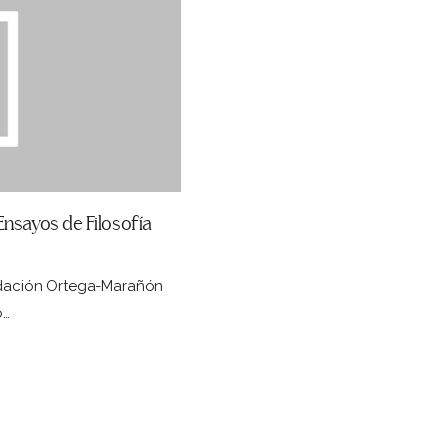
Ensayos de Filosofía
ndación Ortega-Marañón
o…