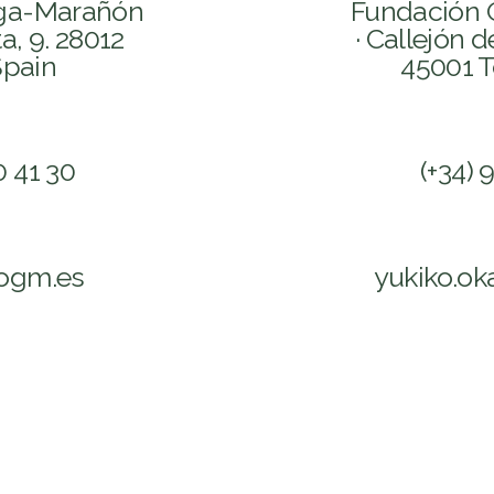
ega-Marañón
Fundación 
ta, 9. 28012
· Callejón d
Spain
45001 T
0 41 30
(+34) 
fogm.es
yukiko.o