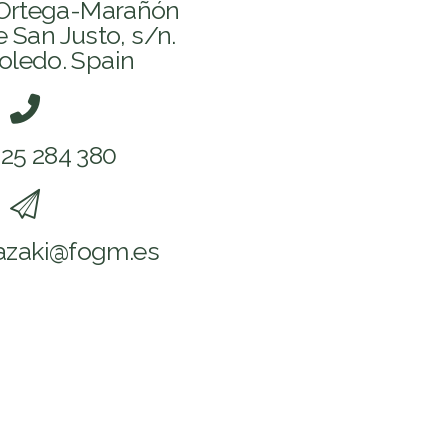
Ortega-Marañón
e San Justo, s/n.
oledo. Spain
925 284 380
kazaki@fogm.es