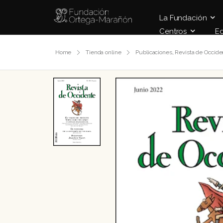
La Fundación
Centros
E
Home
Tienda online
Publicaciones
,
Revista de Occide