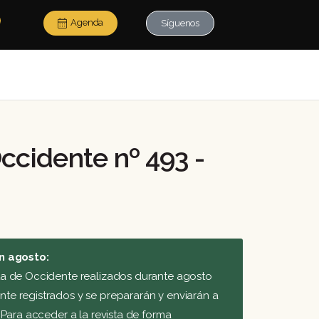
Agenda
Síguenos
ccidente nº 493 -
n agosto:
ta de Occidente realizados durante agosto
e registrados y se prepararán y enviarán a
 Para acceder a la revista de forma