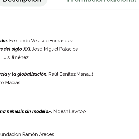
dor.
Fernando Velasco Fernández
 del siglo XXI.
José-Miguel Palacios
.
Luis Jiménez
cia y la globalización.
Raúl Benítez Manaut
ro Macías
una mímesis sin modelo».
Nidesh Lawtoo
undación Ramón Areces