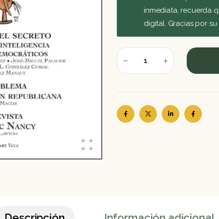
inmediata, recuerda q
digital. Gracias por s
Descripción
Información adicional