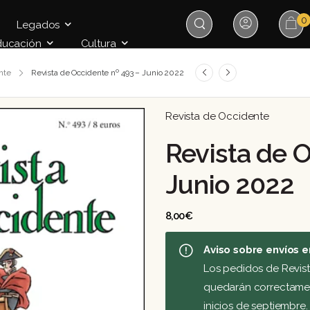
0
Legados
ducación
Cultura
nte
Revista de Occidente nº 493 – Junio 2022
Revista de Occidente
Revista de O
Junio 2022
8,00
€
Aviso sobre envíos e
Los pedidos de Revis
quedarán correctament
inicios de septiembre.