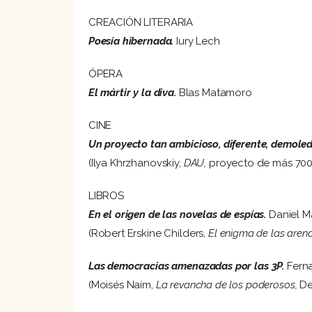
CREACIÓN LITERARIA
Poesía hibernada.
Iury Lech
ÓPERA
El mártir y la diva.
Blas Matamoro
CINE
Un proyecto tan ambicioso, diferente, demoled
(Ilya Khrzhanovskiy,
DAU,
proyecto de más 700
LIBROS
En el origen de las novelas de espías.
Daniel M
(Robert Erskine Childers,
El enigma de las aren
Las democracias amenazadas por las 3P.
Fern
(Moisés Naím,
La revancha de los poderosos,
De