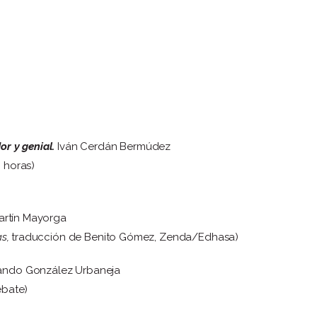
or y genial.
Iván Cerdán Bermúdez
 horas)
artín Mayorga
as,
traducción de Benito Gómez, Zenda/Edhasa)
ando González Urbaneja
bate)