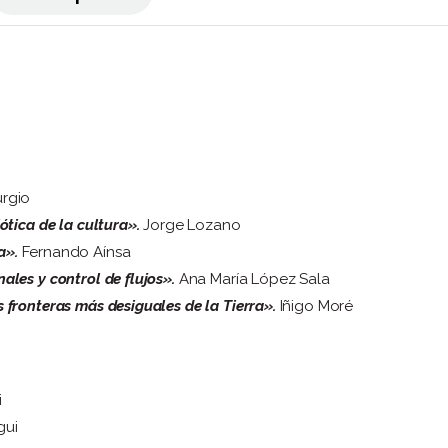
urgio
ótica de la cultura».
Jorge Lozano
a».
Fernando Aínsa
ales y control de flujos».
Ana María López Sala
s fronteras más desiguales de la Tierra».
Iñigo Moré
i
gui