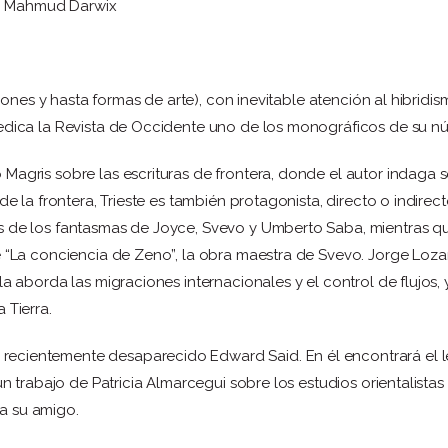
.
Mahmud Darwix
aciones y hasta formas de arte), con inevitable atención al hibridi
dedica la Revista de Occidente uno de los monográficos de su n
Magris sobre las escrituras de frontera, donde el autor indaga s
de la frontera, Trieste es también protagonista, directo o indirect
s de los fantasmas de Joyce, Svevo y Umberto Saba, mientras que
e “La conciencia de Zeno”, la obra maestra de Svevo. Jorge Loza
la aborda las migraciones internacionales y el control de flujos,
 Tierra.
ecientemente desaparecido Edward Said. En él encontrará el le
 un trabajo de Patricia Almarcegui sobre los estudios orientalist
a su amigo.