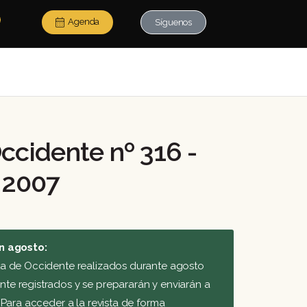
Agenda
Síguenos
ccidente nº 316 -
 2007
n agosto:
ta de Occidente realizados durante agosto
e registrados y se prepararán y enviarán a
 Para acceder a la revista de forma