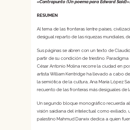
«Contrapunto (Un poema para Edward Said)»
RESUMEN
Al tema de las fronteras (entre países, civiliz
desigual reparto de las riquezas mundiales, 
Sus páginas se abren con un texto de Claudio 
partir de su condición de triestino. Paradigma 
César Antonio Molina recorre la ciudad en po
artista William Kentridge ha llevado a cabo d
la semiótica de la cultura, Ana María López Sa
recuento de las fronteras más desiguales de la
Un segundo bloque monográfico recuerda al r
visión saidiana del intelectual como exiliado,
palestino Mahmud Darwix dedica a quien fuer