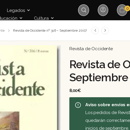
0
Legados
ducación
Cultura
nte
Revista de Occidente nº 316 – Septiembre 2007
Revista de Occidente
Revista de O
Septiembre
8,00
€
Aviso sobre envíos e
Los pedidos de Revis
quedarán correctament
inicios de septiembre.