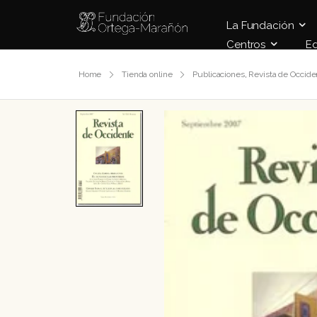
La Fundación
Centros
E
Home
Tienda online
Publicaciones
,
Revista de Occide