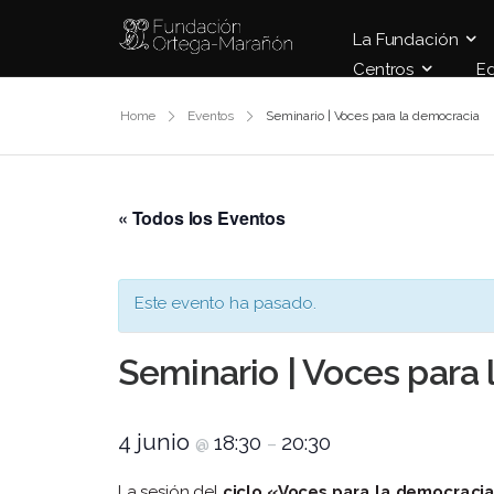
La Fundación
Centros
E
Home
Eventos
Seminario | Voces para la democracia
« Todos los Eventos
Este evento ha pasado.
Seminario | Voces para
4 junio
18:30
20:30
@
–
La sesión del
ciclo «Voces para la democracia