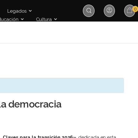
0
Legados
ducación
Cultura
 la democracia
. Claves para la transición 2026»
, dedicada en esta