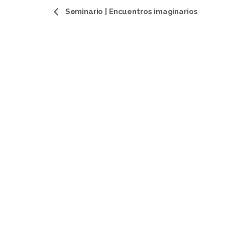
Navegación
Seminario | Encuentros imaginarios
del
Evento