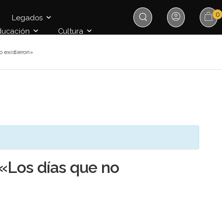
0
Legados
ducación
Cultura
o existieron»
 «Los días que no