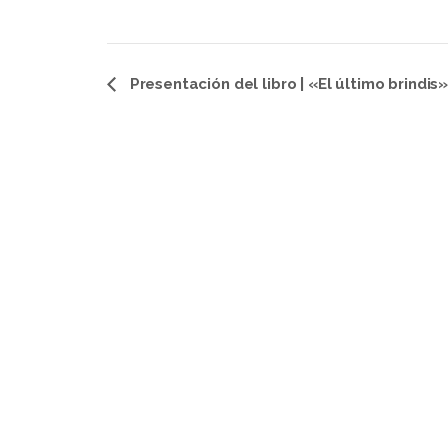
Navegación
Presentación del libro | «El último brindis
del
Evento