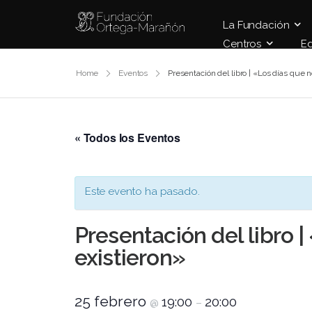
La Fundación
Centros
E
Home
Eventos
Presentación del libro | «Los días que n
« Todos los Eventos
Este evento ha pasado.
Presentación del libro |
existieron»
25 febrero
19:00
20:00
@
–