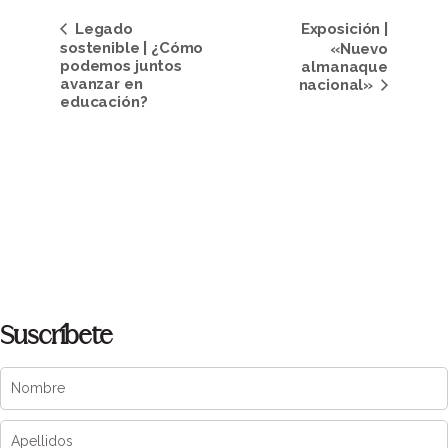
Navegación
Legado
Exposición |
del
sostenible | ¿Cómo
«Nuevo
podemos juntos
almanaque
Evento
avanzar en
nacional»
educación?
Suscríbete