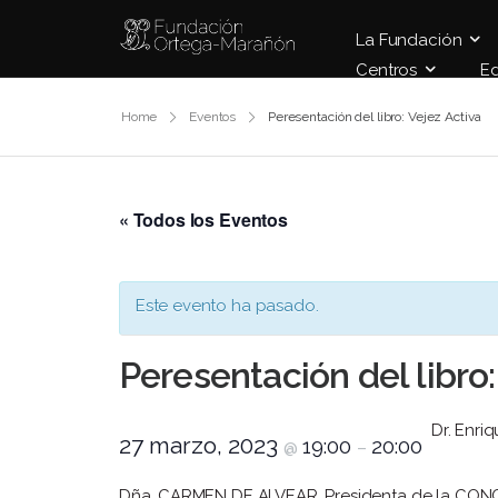
La Fundación
Centros
E
Home
Eventos
Peresentación del libro: Vejez Activa
« Todos los Eventos
Este evento ha pasado.
Peresentación del libro:
Dr. Enriq
27 marzo, 2023
19:00
20:00
@
–
Dña. CARMEN DE ALVEAR. Presidenta de la CON