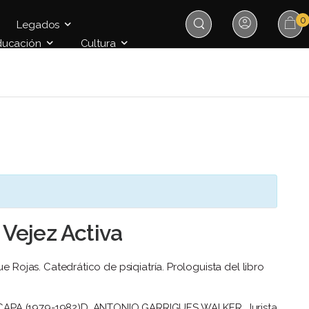
0
Legados
ducación
Cultura
 Vejez Activa
ue Rojas. Catedrático de psiqiatría. Prologuista del libro
CAPA (1979-1982)
D. ANTONIO GARRIGUES WALKER. Jurista