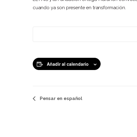
cuando ya son presente en transformación.
Añadir al calendario
Navegación
Pensar en español
del
Evento