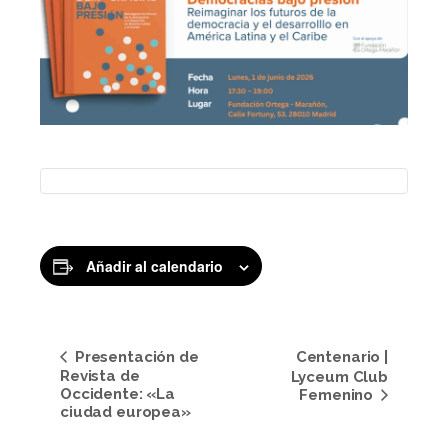
Añadir al calendario
Navegación
Presentación de
Centenario |
del
Revista de
Lyceum Club
Occidente: «La
Femenino
Evento
ciudad europea»