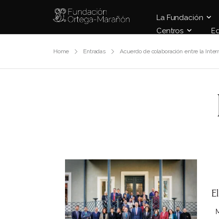
La Fundación
Centros
E
Home
Entradas
Acuerdo de colaboración entre la Inte
E
Ma