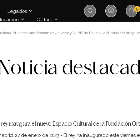
0
Legados
ducación
Cultura
rnational Business and Economics University (UIBE) de Pekín y la Fundación Ortega-
Noticia destaca
l rey inaugura el nuevo Espacio Cultural de la Fundación 
drid, 27 de enero de 2023.- El rey ha inaugurado este viernes 