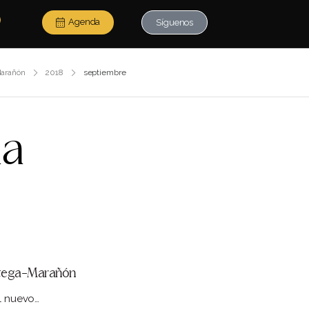
Agenda
Síguenos
Marañón
2018
septiembre
da
Ortega-Marañón
el nuevo…