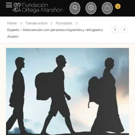
0
Home
Tienda online
Formación
Experto – Intervención con personas migrantes y refugiados
Accem