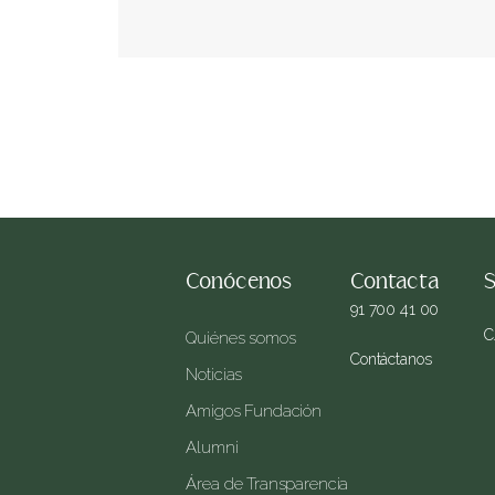
Conócenos
Contacta
S
91 700 41 00
C
Quiénes somos
Contáctanos
Noticias
Amigos Fundación
Alumni
Área de Transparencia