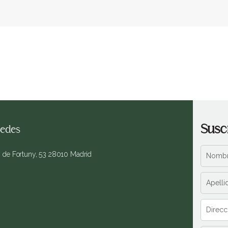
Susc
edes
. de Fortuny, 53 28010 Madrid