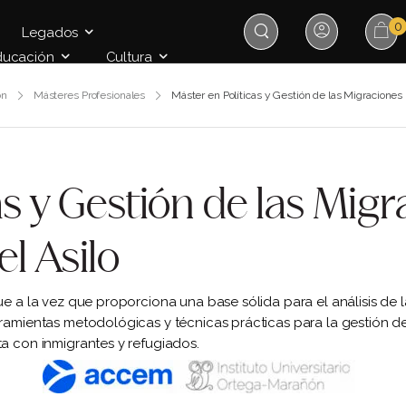
0
Legados
ducación
Cultura
ón
Másteres Profesionales
Máster en Políticas y Gestión de las Migraciones 
as y Gestión de las Mig
el Asilo
que a la vez que proporciona una base sólida para el análisis de
ramientas metodológicas y técnicas prácticas para la gestión de l
ta con inmigrantes y refugiados.