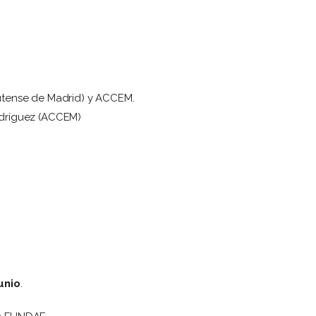
lutense de Madrid) y ACCEM.
odríguez (ACCEM)
unio
.