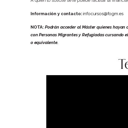
A quien lo solicite se le puede facilitar la fina
Información y contacto:
infocursos@fogm.es
NOTA:
Podrán acceder al Máster quienes hayan obt
con Personas Migrantes y Refugiadas cursando el B
o equivalente.
T