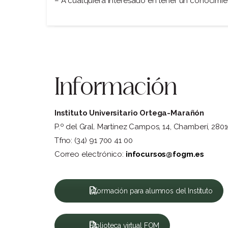
– A cualquiera interesado en tener un conocimi
Información
Instituto Universitario Ortega-Marañón
P.º del Gral. Martínez Campos, 14, Chamberí, 280
Tfno: (34) 91 700 41 00
Correo electrónico:
infocursos@fogm.es
Información para alumnos del Instituto
Biblioteca virtual FOM