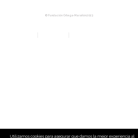
© Fundación Ortega-Marañón 2023
Aviso Legal
Política de privacidad
Política de Compras y Devolución
Utilizamos cookies para asegurar que damos la mejor experiencia al